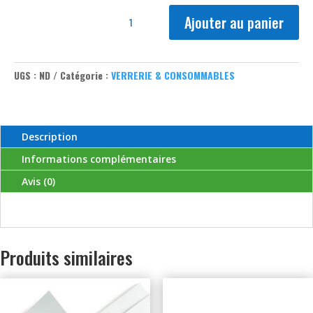
quantité
de
Thermomètre
a
Ajouter au panier
alcool
UGS :
ND
Catégorie :
VERRERIE & CONSOMMABLES
Description
Informations complémentaires
Avis (0)
Produits similaires