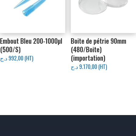
Embout Bleu 200-1000µl
Boite de pétrie 90mm
(500/S)
(480/Boite)
(importation)
د.ج
992,00
(HT)
د.ج
9.170,00
(HT)