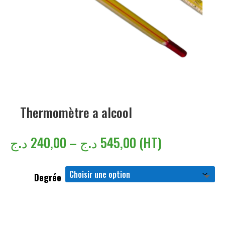
Thermomètre a alcool
د.ج
240,00
–
د.ج
545,00
(HT)
Degrée