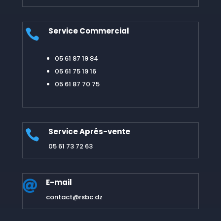
Service Commercial

05 61 87 19 84
05 61 75 19 16
05 61 87 70 75
Service Aprés-vente

05 61 73 72 63
E-mail

contact@rsbc.dz