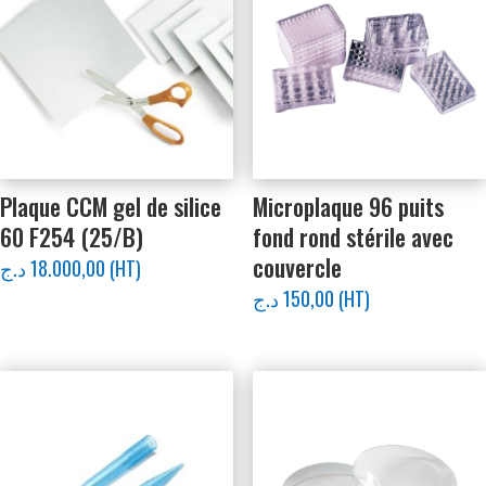
Plaque CCM gel de silice
Microplaque 96 puits
60 F254 (25/B)
fond rond stérile avec
couvercle
د.ج
18.000,00
(HT)
د.ج
150,00
(HT)