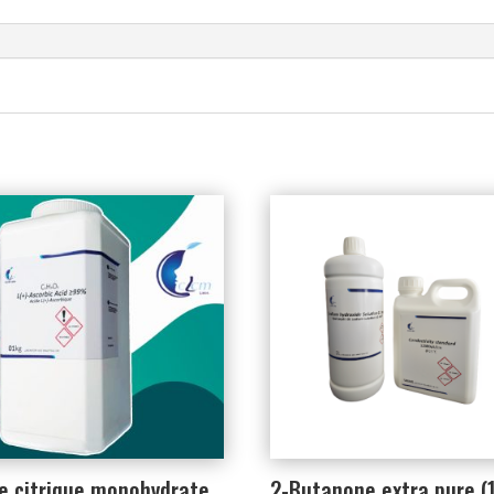
e citrique monohydrate
2-Butanone extra pure (