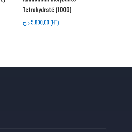
Tetrahydraté (100G)
د.ج
5.800,00
(HT)