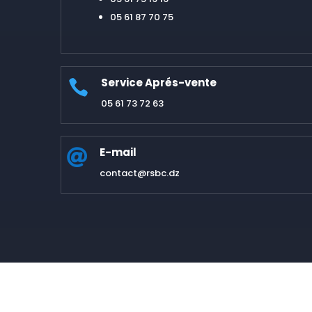
05 61 87 70 75
Service Aprés-vente

05 61 73 72 63
E-mail

contact@rsbc.dz