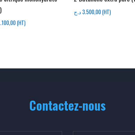
)
د.ج
3.500,00
(HT)
.100,00
(HT)
Contactez-nous