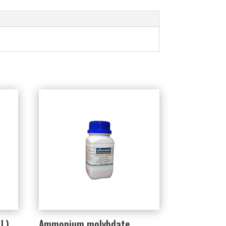
1L)
Ammonium molybdate