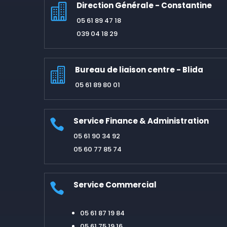
Direction Générale - Constantine

05 61 89 47 18
039 04 18 29
Bureau de liaison centre - Blida

05 61 89 80 01
Service Finance & Administration

05 61 90 34 92
05 60 77 85 74
Service Commercial

05 61 87 19 84
05 61 75 19 16