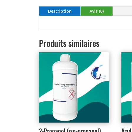
Description
Avis (0)
Produits similaires
2-Propanol (iso-propanol)
Acid